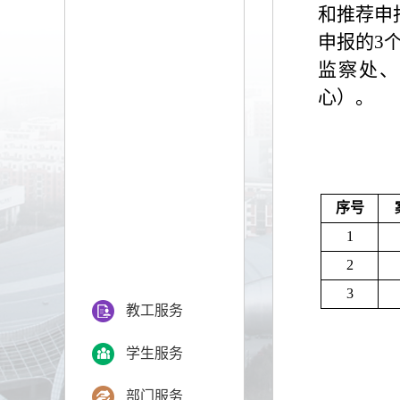
和推荐申
申报的3
监察处、
心）。
序号
1
2
3
教工服务
学生服务
部门服务